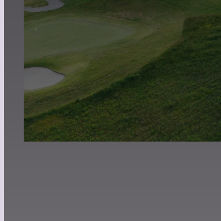
Ristorante & Bar
Dove trovarci
News
Gallery
Contatti