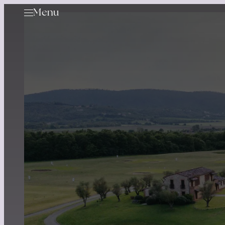
Menu
Golf
Servizi & Noleggio
Lezioni di Golf
Tariffe & Abbonamenti
Prenota un tee time
Calendario Gare
Offerte
Eventi