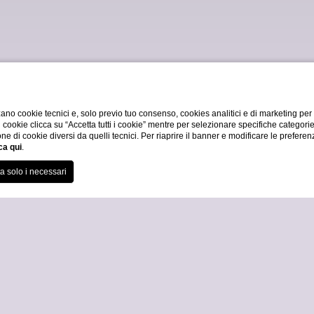
ano cookie tecnici e, solo previo tuo consenso, cookies analitici e di marketing per
di cookie clicca su “Accetta tutti i cookie” mentre per selezionare specifiche categori
one di cookie diversi da quelli tecnici. Per riaprire il banner e modificare le preferen
ca qui
.
26
ospiti
2
bambini
0
camere
1
Home
1 Luglio