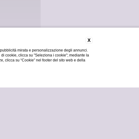
X
 pubblicità mirata e personalizzazione degli annunci.
e di cookie, clicca su "Seleziona i cookie"; mediante la
ze, clicca su “Cookie” nel footer del sito web e della
modifica/cancella
Prenota ora
prenotazione