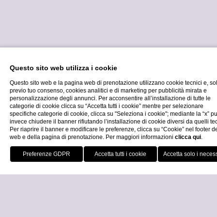
servizio attento e personalizzato
lungo tutto il percorso di gioco.
Prenota ora
Questo sito web utilizza i cookie
Questo sito web e la pagina web di prenotazione utilizzano cookie tecnici e, so
previo tuo consenso, cookies analitici e di marketing per pubblicità mirata e
personalizzazione degli annunci. Per acconsentire all’installazione di tutte le
categorie di cookie clicca su “Accetta tutti i cookie” mentre per selezionare
specifiche categorie di cookie, clicca su "Seleziona i cookie"; mediante la “x” p
invece chiudere il banner rifiutando l’installazione di cookie diversi da quelli tec
Per riaprire il banner e modificare le preferenze, clicca su “Cookie” nel footer de
web e della pagina di prenotazione. Per maggiori informazioni
clicca qui
.
Chiama
Loc
Prenota ora
Chiudi