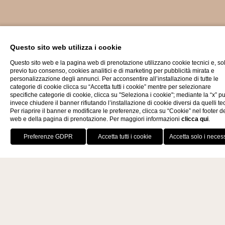
Estate da gustare a bordo piscina
AlFresco Pool Bar
Questo sito web utilizza i cookie
Questo sito web e la pagina web di prenotazione utilizzano cookie tecnici e, so
previo tuo consenso, cookies analitici e di marketing per pubblicità mirata e
è il
riservato agli ospiti che
AlFresco
bar affacciato sulla piscina
personalizzazione degli annunci. Per acconsentire all’installazione di tutte le
soggiornano al Resort.
categorie di cookie clicca su “Accetta tutti i cookie” mentre per selezionare
PRENOTA IL RISTORANTE
specifiche categorie di cookie, clicca su "Seleziona i cookie"; mediante la “x” p
La Voliera
Il Rosmarino
AlFresco
invece chiudere il banner rifiutando l’installazione di cookie diversi da quelli tec
Per riaprire il banner e modificare le preferenze, clicca su “Cookie” nel footer de
Un angolo di piacere per vivere l’estate in pieno relax, tra nuotate
web e della pagina di prenotazione. Per maggiori informazioni
clicca qui
.
rigeneranti, pranzi leggeri e cocktail rinfrescanti.
Nome
*
Cognome
*
Chiama
Loc
Tra un tuffo e un momento di quiete al sole, AlFresco diventa lo
Prenota ora
Telefono
*
E-Mail
*
, circondati dal verde e
sfondo perfetto per giornate spensierate
dalla pace delle colline senesi.
Data di prenotazione
*
Fasce orarie
*
Una pausa rinfrescante a bordo piscina, immersi nel silenzio e nei
Ospite
*
N. di persone
*
colori dell’estate toscana.